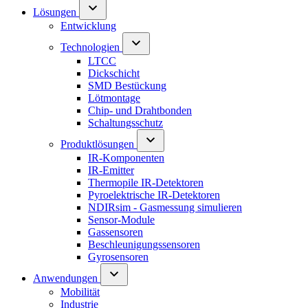
Lösungen
Entwicklung
Technologien
LTCC
Dickschicht
SMD Bestückung
Lötmontage
Chip- und Drahtbonden
Schaltungsschutz
Produktlösungen
IR-Komponenten
IR-Emitter
Thermopile IR-Detektoren
Pyroelektrische IR-Detektoren
NDIRsim - Gasmessung simulieren
Sensor-Module
Gassensoren
Beschleunigungssensoren
Gyrosensoren
Anwendungen
Mobilität
Industrie