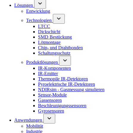
Lösungen
Entwicklung
Technologien
LTCC
Dickschicht
SMD Bestückung
Lötmontage
Chip- und Drahtbonden
Schaltungsschutz
Produktlösungen
IR-Komponenten
IR-Emitter
Thermopile IR-Detektoren
Pyroelektrische IR-Detektoren
NDIRsim - Gasmessung simulieren
Sensor-Module
Gassensoren
Beschleunigungssensoren
Gyrosensoren
Anwendungen
Mobilität
Industrie