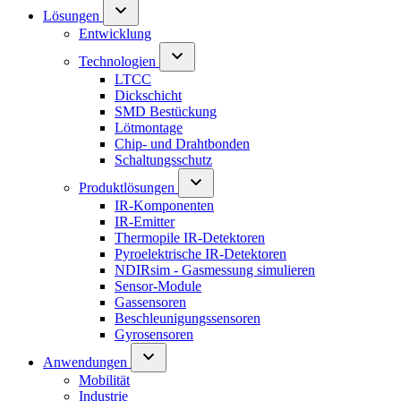
Lösungen
Entwicklung
Technologien
LTCC
Dickschicht
SMD Bestückung
Lötmontage
Chip- und Drahtbonden
Schaltungsschutz
Produktlösungen
IR-Komponenten
IR-Emitter
Thermopile IR-Detektoren
Pyroelektrische IR-Detektoren
NDIRsim - Gasmessung simulieren
Sensor-Module
Gassensoren
Beschleunigungssensoren
Gyrosensoren
Anwendungen
Mobilität
Industrie