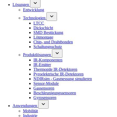
Lösungen
Entwicklung
Technologien
LTCC
Dickschicht
SMD Bestückung
Lötmontage
Chip- und Drahtbonden
Schaltungsschutz
Produktlösungen
IR-Komponenten
IR-Emitter
Thermopile IR-Detektoren
Pyroelektrische IR-Detektoren
NDIRsim - Gasmessung simulieren
Sensor-Module
Gassensoren
Beschleunigungssensoren
Gyrosensoren
Anwendungen
Mobilität
Industrie