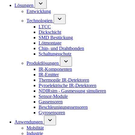
Lösungen
Entwicklung
Technologien
LTCC
Dickschicht
SMD Bestückung
Lötmontage
Chip- und Drahtbonden
Schaltungsschutz
Produktlösungen
IR-Komponenten
IR-Emitter
Thermopile IR-Detektoren
Pyroelektrische IR-Detektoren
NDIRsim - Gasmessung simulieren
Sensor-Module
Gassensoren
Beschleunigungssensoren
Gyrosensoren
Anwendungen
Mobilität
Industrie