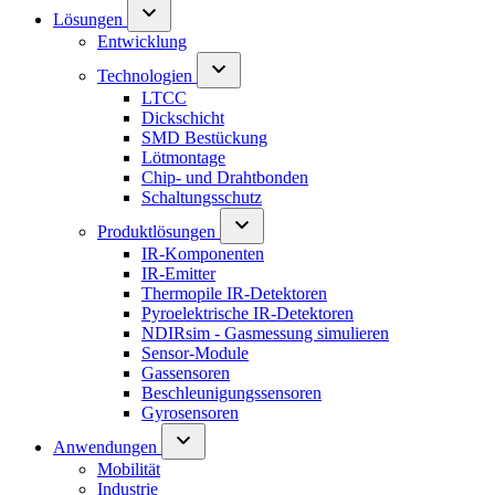
Lösungen
Entwicklung
Technologien
LTCC
Dickschicht
SMD Bestückung
Lötmontage
Chip- und Drahtbonden
Schaltungsschutz
Produktlösungen
IR-Komponenten
IR-Emitter
Thermopile IR-Detektoren
Pyroelektrische IR-Detektoren
NDIRsim - Gasmessung simulieren
Sensor-Module
Gassensoren
Beschleunigungssensoren
Gyrosensoren
Anwendungen
Mobilität
Industrie