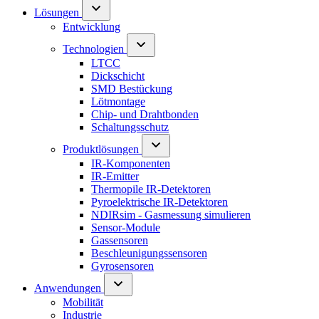
Lösungen
Entwicklung
Technologien
LTCC
Dickschicht
SMD Bestückung
Lötmontage
Chip- und Drahtbonden
Schaltungsschutz
Produktlösungen
IR-Komponenten
IR-Emitter
Thermopile IR-Detektoren
Pyroelektrische IR-Detektoren
NDIRsim - Gasmessung simulieren
Sensor-Module
Gassensoren
Beschleunigungssensoren
Gyrosensoren
Anwendungen
Mobilität
Industrie