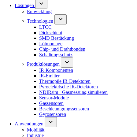
Lösungen
Entwicklung
Technologien
LTCC
Dickschicht
SMD Bestückung
Lötmontage
Chip- und Drahtbonden
Schaltungsschutz
Produktlösungen
IR-Komponenten
IR-Emitter
Thermopile IR-Detektoren
Pyroelektrische IR-Detektoren
NDIRsim - Gasmessung simulieren
Sensor-Module
Gassensoren
Beschleunigungssensoren
Gyrosensoren
Anwendungen
Mobilität
Industrie