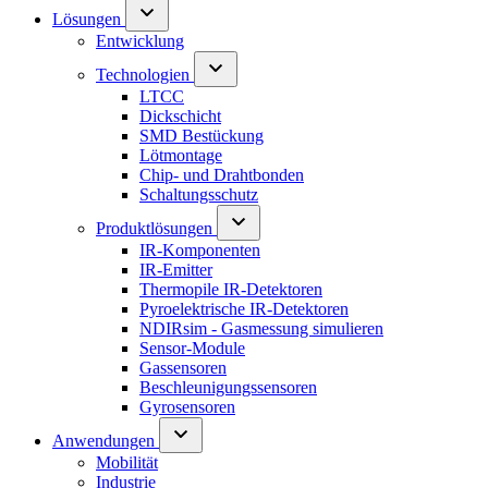
Lösungen
Entwicklung
Technologien
LTCC
Dickschicht
SMD Bestückung
Lötmontage
Chip- und Drahtbonden
Schaltungsschutz
Produktlösungen
IR-Komponenten
IR-Emitter
Thermopile IR-Detektoren
Pyroelektrische IR-Detektoren
NDIRsim - Gasmessung simulieren
Sensor-Module
Gassensoren
Beschleunigungssensoren
Gyrosensoren
Anwendungen
Mobilität
Industrie