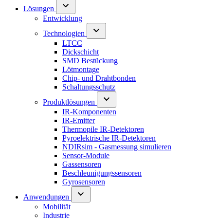
Lösungen
Entwicklung
Technologien
LTCC
Dickschicht
SMD Bestückung
Lötmontage
Chip- und Drahtbonden
Schaltungsschutz
Produktlösungen
IR-Komponenten
IR-Emitter
Thermopile IR-Detektoren
Pyroelektrische IR-Detektoren
NDIRsim - Gasmessung simulieren
Sensor-Module
Gassensoren
Beschleunigungssensoren
Gyrosensoren
Anwendungen
Mobilität
Industrie