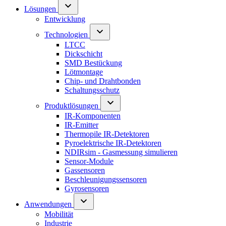
Lösungen
Entwicklung
Technologien
LTCC
Dickschicht
SMD Bestückung
Lötmontage
Chip- und Drahtbonden
Schaltungsschutz
Produktlösungen
IR-Komponenten
IR-Emitter
Thermopile IR-Detektoren
Pyroelektrische IR-Detektoren
NDIRsim - Gasmessung simulieren
Sensor-Module
Gassensoren
Beschleunigungssensoren
Gyrosensoren
Anwendungen
Mobilität
Industrie