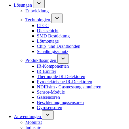
Lösungen
Entwicklung
Technologien
LTCC
Dickschicht
SMD Bestückung
Lötmontage
Chip- und Drahtbonden
Schaltungsschutz
Produktlösungen
IR-Komponenten
IR-Emitter
Thermopile IR-Detektoren
Pyroelektrische IR-Detektoren
NDIRsim - Gasmessung simulieren
Sensor-Module
Gassensoren
Beschleunigungssensoren
Gyrosensoren
Anwendungen
Mobilität
Industrie