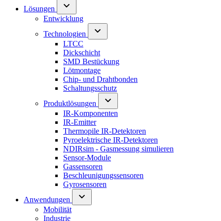
Lösungen
Entwicklung
Technologien
LTCC
Dickschicht
SMD Bestückung
Lötmontage
Chip- und Drahtbonden
Schaltungsschutz
Produktlösungen
IR-Komponenten
IR-Emitter
Thermopile IR-Detektoren
Pyroelektrische IR-Detektoren
NDIRsim - Gasmessung simulieren
Sensor-Module
Gassensoren
Beschleunigungssensoren
Gyrosensoren
Anwendungen
Mobilität
Industrie