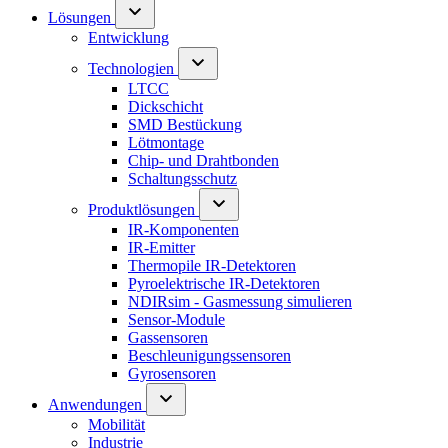
Lösungen
Entwicklung
Technologien
LTCC
Dickschicht
SMD Bestückung
Lötmontage
Chip- und Drahtbonden
Schaltungsschutz
Produktlösungen
IR-Komponenten
IR-Emitter
Thermopile IR-Detektoren
Pyroelektrische IR-Detektoren
NDIRsim - Gasmessung simulieren
Sensor-Module
Gassensoren
Beschleunigungssensoren
Gyrosensoren
Anwendungen
Mobilität
Industrie