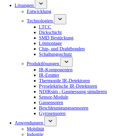
Lösungen
Entwicklung
Technologien
LTCC
Dickschicht
SMD Bestückung
Lötmontage
Chip- und Drahtbonden
Schaltungsschutz
Produktlösungen
IR-Komponenten
IR-Emitter
Thermopile IR-Detektoren
Pyroelektrische IR-Detektoren
NDIRsim - Gasmessung simulieren
Sensor-Module
Gassensoren
Beschleunigungssensoren
Gyrosensoren
Anwendungen
Mobilität
Industrie