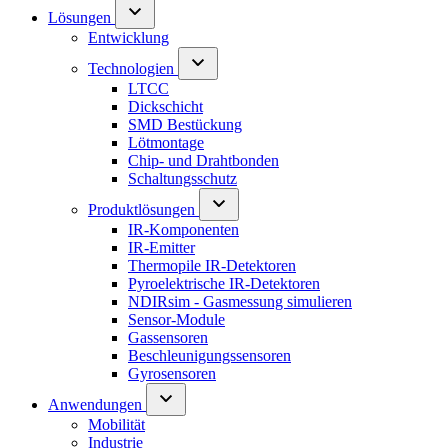
Lösungen
Entwicklung
Technologien
LTCC
Dickschicht
SMD Bestückung
Lötmontage
Chip- und Drahtbonden
Schaltungsschutz
Produktlösungen
IR-Komponenten
IR-Emitter
Thermopile IR-Detektoren
Pyroelektrische IR-Detektoren
NDIRsim - Gasmessung simulieren
Sensor-Module
Gassensoren
Beschleunigungssensoren
Gyrosensoren
Anwendungen
Mobilität
Industrie