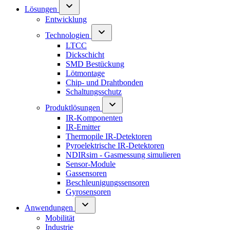
Lösungen
Entwicklung
Technologien
LTCC
Dickschicht
SMD Bestückung
Lötmontage
Chip- und Drahtbonden
Schaltungsschutz
Produktlösungen
IR-Komponenten
IR-Emitter
Thermopile IR-Detektoren
Pyroelektrische IR-Detektoren
NDIRsim - Gasmessung simulieren
Sensor-Module
Gassensoren
Beschleunigungssensoren
Gyrosensoren
Anwendungen
Mobilität
Industrie