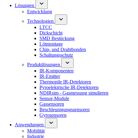
Lösungen
Entwicklung
Technologien
LTCC
Dickschicht
SMD Bestückung
Lötmontage
Chip- und Drahtbonden
Schaltungsschutz
Produktlösungen
IR-Komponenten
IR-Emitter
Thermopile IR-Detektoren
Pyroelektrische IR-Detektoren
NDIRsim - Gasmessung simulieren
Sensor-Module
Gassensoren
Beschleunigungssensoren
Gyrosensoren
Anwendungen
Mobilität
Industrie