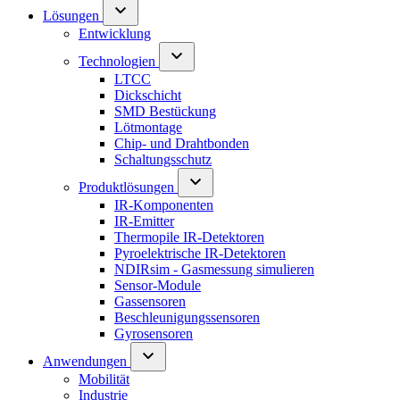
Lösungen
Entwicklung
Technologien
LTCC
Dickschicht
SMD Bestückung
Lötmontage
Chip- und Drahtbonden
Schaltungsschutz
Produktlösungen
IR-Komponenten
IR-Emitter
Thermopile IR-Detektoren
Pyroelektrische IR-Detektoren
NDIRsim - Gasmessung simulieren
Sensor-Module
Gassensoren
Beschleunigungssensoren
Gyrosensoren
Anwendungen
Mobilität
Industrie