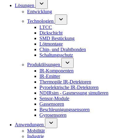
Lösungen
Entwicklung
Technologien
LTCC
Dickschicht
SMD Bestückung
Lötmontage
Chip- und Drahtbonden
Schaltungsschutz
Produktlösungen
IR-Komponenten
IR-Emitter
Thermopile IR-Detektoren
Pyroelektrische IR-Detektoren
NDIRsim - Gasmessung simulieren
Sensor-Module
Gassensoren
Beschleunigungssensoren
Gyrosensoren
Anwendungen
Mobilität
Industrie