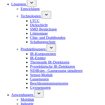
Lösungen
Entwicklung
Technologien
LTCC
Dickschicht
SMD Bestückung
Lötmontage
Chip- und Drahtbonden
Schaltungsschutz
Produktlösungen
IR-Komponenten
IR-Emitter
Thermopile IR-Detektoren
Pyroelektrische IR-Detektoren
NDIRsim - Gasmessung simulieren
Sensor-Module
Gassensoren
Beschleunigungssensoren
Gyrosensoren
Anwendungen
Mobilität
Industrie