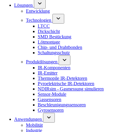
Lösungen
Entwicklung
Technologien
LTCC
Dickschicht
SMD Bestückung
Lötmontage
Chip- und Drahtbonden
Schaltungsschutz
Produktlösungen
IR-Komponenten
IR-Emitter
Thermopile IR-Detektoren
Pyroelektrische IR-Detektoren
NDIRsim - Gasmessung simulieren
Sensor-Module
Gassensoren
Beschleunigungssensoren
Gyrosensoren
Anwendungen
Mobilität
Industrie