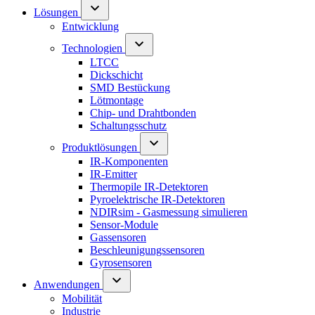
Lösungen
Entwicklung
Technologien
LTCC
Dickschicht
SMD Bestückung
Lötmontage
Chip- und Drahtbonden
Schaltungsschutz
Produktlösungen
IR-Komponenten
IR-Emitter
Thermopile IR-Detektoren
Pyroelektrische IR-Detektoren
NDIRsim - Gasmessung simulieren
Sensor-Module
Gassensoren
Beschleunigungssensoren
Gyrosensoren
Anwendungen
Mobilität
Industrie