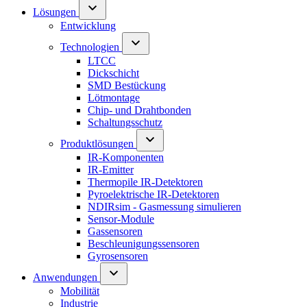
Lösungen
Entwicklung
Technologien
LTCC
Dickschicht
SMD Bestückung
Lötmontage
Chip- und Drahtbonden
Schaltungsschutz
Produktlösungen
IR-Komponenten
IR-Emitter
Thermopile IR-Detektoren
Pyroelektrische IR-Detektoren
NDIRsim - Gasmessung simulieren
Sensor-Module
Gassensoren
Beschleunigungssensoren
Gyrosensoren
Anwendungen
Mobilität
Industrie