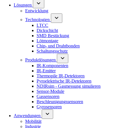
Lösungen
Entwicklung
Technologien
LTCC
Dickschicht
SMD Bestückung
Lötmontage
Chip- und Drahtbonden
Schaltungsschutz
Produktlösungen
IR-Komponenten
IR-Emitter
Thermopile IR-Detektoren
Pyroelektrische IR-Detektoren
NDIRsim - Gasmessung simulieren
Sensor-Module
Gassensoren
Beschleunigungssensoren
Gyrosensoren
Anwendungen
Mobilität
Industrie