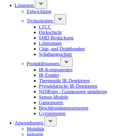
Lösungen
Entwicklung
Technologien
LTCC
Dickschicht
SMD Bestückung
Lötmontage
Chip- und Drahtbonden
Schaltungsschutz
Produktlösungen
IR-Komponenten
IR-Emitter
Thermopile IR-Detektoren
Pyroelektrische IR-Detektoren
NDIRsim - Gasmessung simulieren
Sensor-Module
Gassensoren
Beschleunigungssensoren
Gyrosensoren
Anwendungen
Mobilität
Industrie