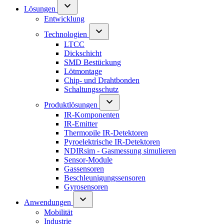
Lösungen
Entwicklung
Technologien
LTCC
Dickschicht
SMD Bestückung
Lötmontage
Chip- und Drahtbonden
Schaltungsschutz
Produktlösungen
IR-Komponenten
IR-Emitter
Thermopile IR-Detektoren
Pyroelektrische IR-Detektoren
NDIRsim - Gasmessung simulieren
Sensor-Module
Gassensoren
Beschleunigungssensoren
Gyrosensoren
Anwendungen
Mobilität
Industrie