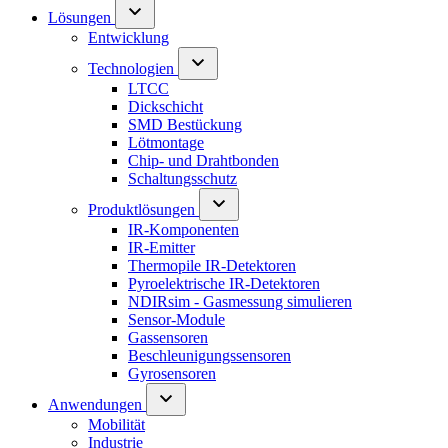
Lösungen
Entwicklung
Technologien
LTCC
Dickschicht
SMD Bestückung
Lötmontage
Chip- und Drahtbonden
Schaltungsschutz
Produktlösungen
IR-Komponenten
IR-Emitter
Thermopile IR-Detektoren
Pyroelektrische IR-Detektoren
NDIRsim - Gasmessung simulieren
Sensor-Module
Gassensoren
Beschleunigungssensoren
Gyrosensoren
Anwendungen
Mobilität
Industrie