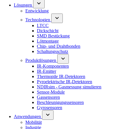
Lösungen
Entwicklung
Technologien
LTCC
Dickschicht
SMD Bestückung
Lötmontage
Chip- und Drahtbonden
Schaltungsschutz
Produktlösungen
IR-Komponenten
IR-Emitter
Thermopile IR-Detektoren
Pyroelektrische IR-Detektoren
NDIRsim - Gasmessung simulieren
Sensor-Module
Gassensoren
Beschleunigungssensoren
Gyrosensoren
Anwendungen
Mobilität
Industrie