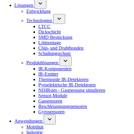
Lösungen
Entwicklung
Technologien
LTCC
Dickschicht
SMD Bestückung
Lötmontage
Chip- und Drahtbonden
Schaltungsschutz
Produktlösungen
IR-Komponenten
IR-Emitter
Thermopile IR-Detektoren
Pyroelektrische IR-Detektoren
NDIRsim - Gasmessung simulieren
Sensor-Module
Gassensoren
Beschleunigungssensoren
Gyrosensoren
Anwendungen
Mobilität
Industrie