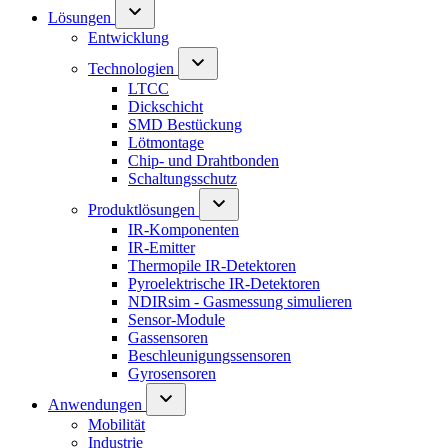
Lösungen
Entwicklung
Technologien
LTCC
Dickschicht
SMD Bestückung
Lötmontage
Chip- und Drahtbonden
Schaltungsschutz
Produktlösungen
IR-Komponenten
IR-Emitter
Thermopile IR-Detektoren
Pyroelektrische IR-Detektoren
NDIRsim - Gasmessung simulieren
Sensor-Module
Gassensoren
Beschleunigungssensoren
Gyrosensoren
Anwendungen
Mobilität
Industrie