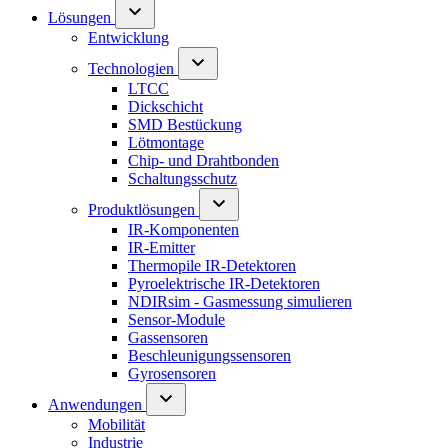
Lösungen
Entwicklung
Technologien
LTCC
Dickschicht
SMD Bestückung
Lötmontage
Chip- und Drahtbonden
Schaltungsschutz
Produktlösungen
IR-Komponenten
IR-Emitter
Thermopile IR-Detektoren
Pyroelektrische IR-Detektoren
NDIRsim - Gasmessung simulieren
Sensor-Module
Gassensoren
Beschleunigungssensoren
Gyrosensoren
Anwendungen
Mobilität
Industrie