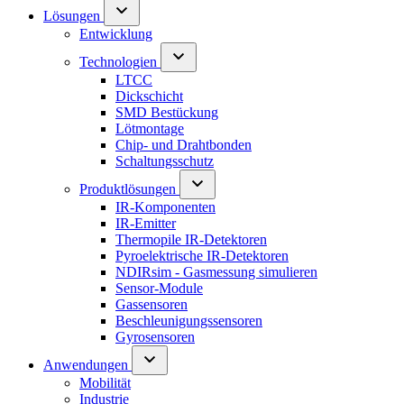
Lösungen
Entwicklung
Technologien
LTCC
Dickschicht
SMD Bestückung
Lötmontage
Chip- und Drahtbonden
Schaltungsschutz
Produktlösungen
IR-Komponenten
IR-Emitter
Thermopile IR-Detektoren
Pyroelektrische IR-Detektoren
NDIRsim - Gasmessung simulieren
Sensor-Module
Gassensoren
Beschleunigungssensoren
Gyrosensoren
Anwendungen
Mobilität
Industrie