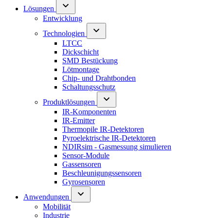
Lösungen
Entwicklung
Technologien
LTCC
Dickschicht
SMD Bestückung
Lötmontage
Chip- und Drahtbonden
Schaltungsschutz
Produktlösungen
IR-Komponenten
IR-Emitter
Thermopile IR-Detektoren
Pyroelektrische IR-Detektoren
NDIRsim - Gasmessung simulieren
Sensor-Module
Gassensoren
Beschleunigungssensoren
Gyrosensoren
Anwendungen
Mobilität
Industrie