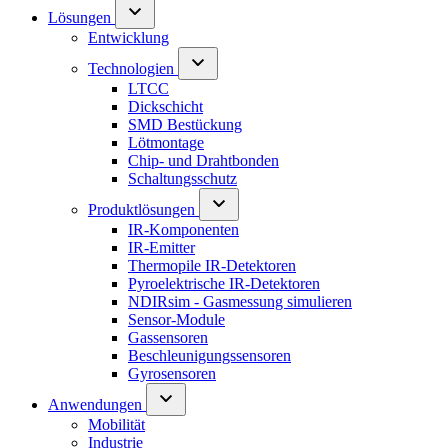
Lösungen
Entwicklung
Technologien
LTCC
Dickschicht
SMD Bestückung
Lötmontage
Chip- und Drahtbonden
Schaltungsschutz
Produktlösungen
IR-Komponenten
IR-Emitter
Thermopile IR-Detektoren
Pyroelektrische IR-Detektoren
NDIRsim - Gasmessung simulieren
Sensor-Module
Gassensoren
Beschleunigungssensoren
Gyrosensoren
Anwendungen
Mobilität
Industrie