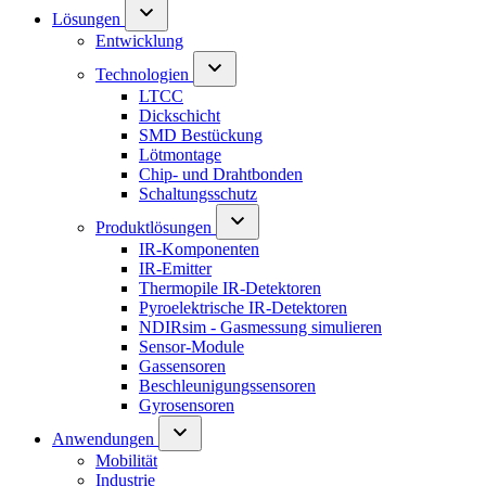
Lösungen
Entwicklung
Technologien
LTCC
Dickschicht
SMD Bestückung
Lötmontage
Chip- und Drahtbonden
Schaltungsschutz
Produktlösungen
IR-Komponenten
IR-Emitter
Thermopile IR-Detektoren
Pyroelektrische IR-Detektoren
NDIRsim - Gasmessung simulieren
Sensor-Module
Gassensoren
Beschleunigungssensoren
Gyrosensoren
Anwendungen
Mobilität
Industrie