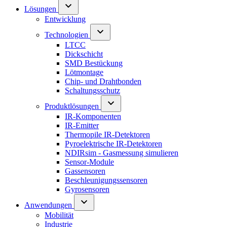
Lösungen
Entwicklung
Technologien
LTCC
Dickschicht
SMD Bestückung
Lötmontage
Chip- und Drahtbonden
Schaltungsschutz
Produktlösungen
IR-Komponenten
IR-Emitter
Thermopile IR-Detektoren
Pyroelektrische IR-Detektoren
NDIRsim - Gasmessung simulieren
Sensor-Module
Gassensoren
Beschleunigungssensoren
Gyrosensoren
Anwendungen
Mobilität
Industrie