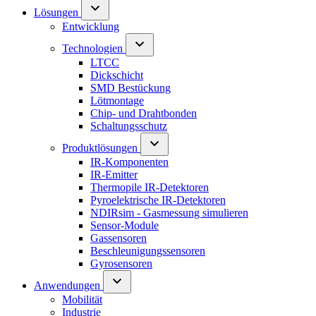
Lösungen
Entwicklung
Technologien
LTCC
Dickschicht
SMD Bestückung
Lötmontage
Chip- und Drahtbonden
Schaltungsschutz
Produktlösungen
IR-Komponenten
IR-Emitter
Thermopile IR-Detektoren
Pyroelektrische IR-Detektoren
NDIRsim - Gasmessung simulieren
Sensor-Module
Gassensoren
Beschleunigungssensoren
Gyrosensoren
Anwendungen
Mobilität
Industrie