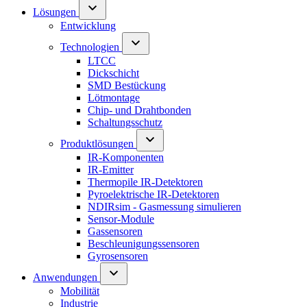
Lösungen
Entwicklung
Technologien
LTCC
Dickschicht
SMD Bestückung
Lötmontage
Chip- und Drahtbonden
Schaltungsschutz
Produktlösungen
IR-Komponenten
IR-Emitter
Thermopile IR-Detektoren
Pyroelektrische IR-Detektoren
NDIRsim - Gasmessung simulieren
Sensor-Module
Gassensoren
Beschleunigungssensoren
Gyrosensoren
Anwendungen
Mobilität
Industrie