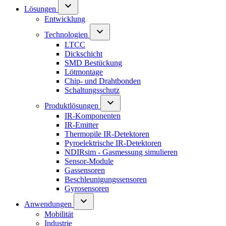
Lösungen
Entwicklung
Technologien
LTCC
Dickschicht
SMD Bestückung
Lötmontage
Chip- und Drahtbonden
Schaltungsschutz
Produktlösungen
IR-Komponenten
IR-Emitter
Thermopile IR-Detektoren
Pyroelektrische IR-Detektoren
NDIRsim - Gasmessung simulieren
Sensor-Module
Gassensoren
Beschleunigungssensoren
Gyrosensoren
Anwendungen
Mobilität
Industrie