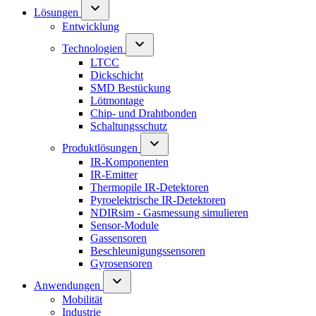
Lösungen
Entwicklung
Technologien
LTCC
Dickschicht
SMD Bestückung
Lötmontage
Chip- und Drahtbonden
Schaltungsschutz
Produktlösungen
IR-Komponenten
IR-Emitter
Thermopile IR-Detektoren
Pyroelektrische IR-Detektoren
NDIRsim - Gasmessung simulieren
Sensor-Module
Gassensoren
Beschleunigungssensoren
Gyrosensoren
Anwendungen
Mobilität
Industrie