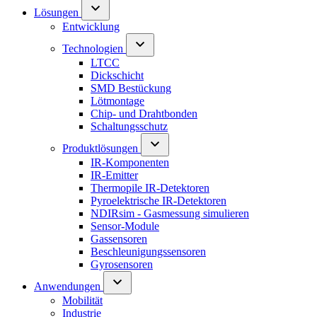
Lösungen
Entwicklung
Technologien
LTCC
Dickschicht
SMD Bestückung
Lötmontage
Chip- und Drahtbonden
Schaltungsschutz
Produktlösungen
IR-Komponenten
IR-Emitter
Thermopile IR-Detektoren
Pyroelektrische IR-Detektoren
NDIRsim - Gasmessung simulieren
Sensor-Module
Gassensoren
Beschleunigungssensoren
Gyrosensoren
Anwendungen
Mobilität
Industrie