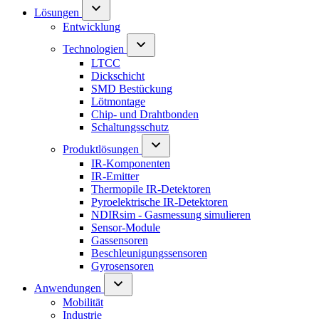
Lösungen
Entwicklung
Technologien
LTCC
Dickschicht
SMD Bestückung
Lötmontage
Chip- und Drahtbonden
Schaltungsschutz
Produktlösungen
IR-Komponenten
IR-Emitter
Thermopile IR-Detektoren
Pyroelektrische IR-Detektoren
NDIRsim - Gasmessung simulieren
Sensor-Module
Gassensoren
Beschleunigungssensoren
Gyrosensoren
Anwendungen
Mobilität
Industrie