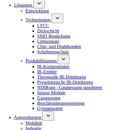
Lösungen
Entwicklung
Technologien
LTCC
Dickschicht
SMD Bestückung
Lötmontage
Chip- und Drahtbonden
Schaltungsschutz
Produktlösungen
IR-Komponenten
IR-Emitter
Thermopile IR-Detektoren
Pyroelektrische IR-Detektoren
NDIRsim - Gasmessung simulieren
Sensor-Module
Gassensoren
Beschleunigungssensoren
Gyrosensoren
Anwendungen
Mobilität
Industrie