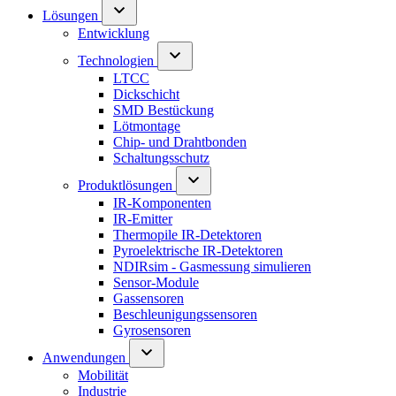
Lösungen
Entwicklung
Technologien
LTCC
Dickschicht
SMD Bestückung
Lötmontage
Chip- und Drahtbonden
Schaltungsschutz
Produktlösungen
IR-Komponenten
IR-Emitter
Thermopile IR-Detektoren
Pyroelektrische IR-Detektoren
NDIRsim - Gasmessung simulieren
Sensor-Module
Gassensoren
Beschleunigungssensoren
Gyrosensoren
Anwendungen
Mobilität
Industrie