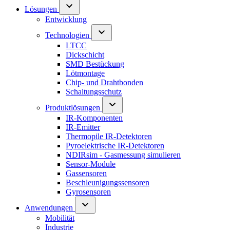
Lösungen
Entwicklung
Technologien
LTCC
Dickschicht
SMD Bestückung
Lötmontage
Chip- und Drahtbonden
Schaltungsschutz
Produktlösungen
IR-Komponenten
IR-Emitter
Thermopile IR-Detektoren
Pyroelektrische IR-Detektoren
NDIRsim - Gasmessung simulieren
Sensor-Module
Gassensoren
Beschleunigungssensoren
Gyrosensoren
Anwendungen
Mobilität
Industrie