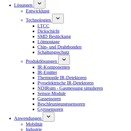
Lösungen
Entwicklung
Technologien
LTCC
Dickschicht
SMD Bestückung
Lötmontage
Chip- und Drahtbonden
Schaltungsschutz
Produktlösungen
IR-Komponenten
IR-Emitter
Thermopile IR-Detektoren
Pyroelektrische IR-Detektoren
NDIRsim - Gasmessung simulieren
Sensor-Module
Gassensoren
Beschleunigungssensoren
Gyrosensoren
Anwendungen
Mobilität
Industrie