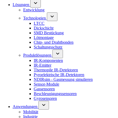
Lösungen
Entwicklung
Technologien
LTCC
Dickschicht
SMD Bestückung
Lötmontage
Chip- und Drahtbonden
Schaltungsschutz
Produktlösungen
IR-Komponenten
IR-Emitter
Thermopile IR-Detektoren
Pyroelektrische IR-Detektoren
NDIRsim - Gasmessung simulieren
Sensor-Module
Gassensoren
Beschleunigungssensoren
Gyrosensoren
Anwendungen
Mobilität
Industrie