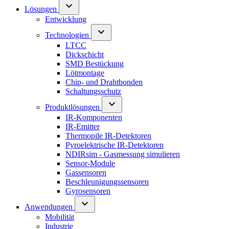
Lösungen
Entwicklung
Technologien
LTCC
Dickschicht
SMD Bestückung
Lötmontage
Chip- und Drahtbonden
Schaltungsschutz
Produktlösungen
IR-Komponenten
IR-Emitter
Thermopile IR-Detektoren
Pyroelektrische IR-Detektoren
NDIRsim - Gasmessung simulieren
Sensor-Module
Gassensoren
Beschleunigungssensoren
Gyrosensoren
Anwendungen
Mobilität
Industrie