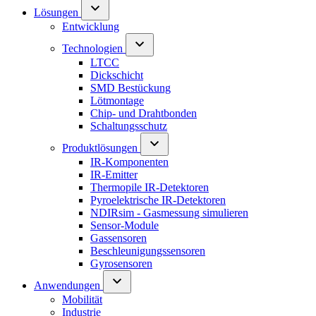
Lösungen
Entwicklung
Technologien
LTCC
Dickschicht
SMD Bestückung
Lötmontage
Chip- und Drahtbonden
Schaltungsschutz
Produktlösungen
IR-Komponenten
IR-Emitter
Thermopile IR-Detektoren
Pyroelektrische IR-Detektoren
NDIRsim - Gasmessung simulieren
Sensor-Module
Gassensoren
Beschleunigungssensoren
Gyrosensoren
Anwendungen
Mobilität
Industrie